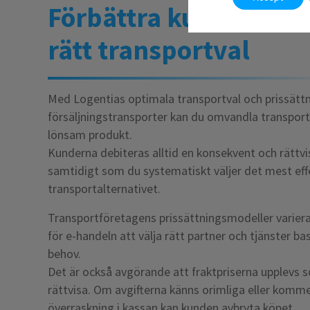
Förbättra kundnöjdh
rätt transportval
Med Logentias optimala transportval och prissättn
försäljningstransporter kan du omvandla transportk
lönsam produkt.
Kunderna debiteras alltid en konsekvent och rättvi
samtidigt som du systematiskt väljer det mest eff
transportalternativet.
Transportföretagens prissättningsmodeller varierar,
för e-handeln att välja rätt partner och tjänster b
behov.
Det är också avgörande att fraktpriserna upplevs 
rättvisa. Om avgifterna känns orimliga eller komm
överraskning i kassan kan kunden avbryta köpet.