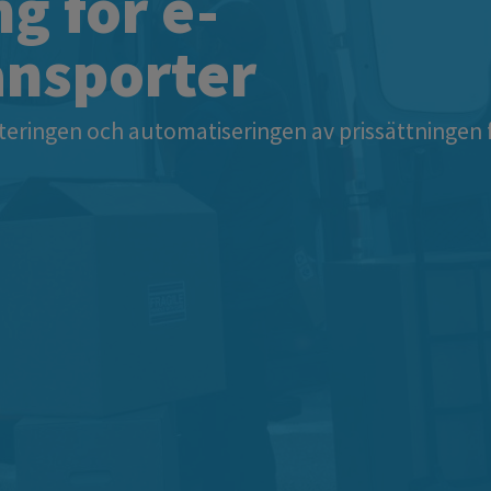
g för e-
ansporter
teringen och automatiseringen av prissättningen f