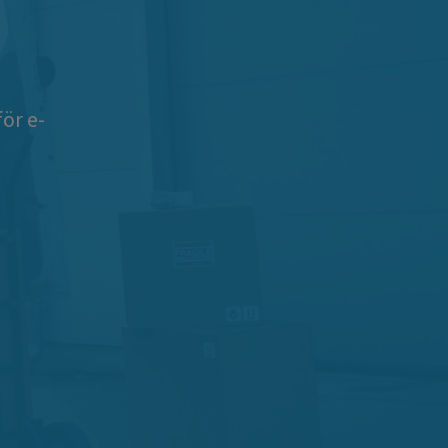
ör e-