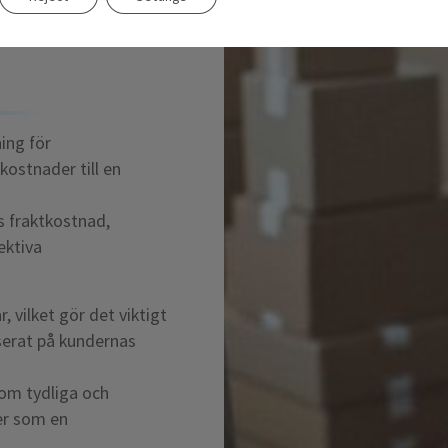
eten med
ing för
ostnader till en
s fraktkostnad,
ektiva
 vilket gör det viktigt
aserat på kundernas
som tydliga och
er som en