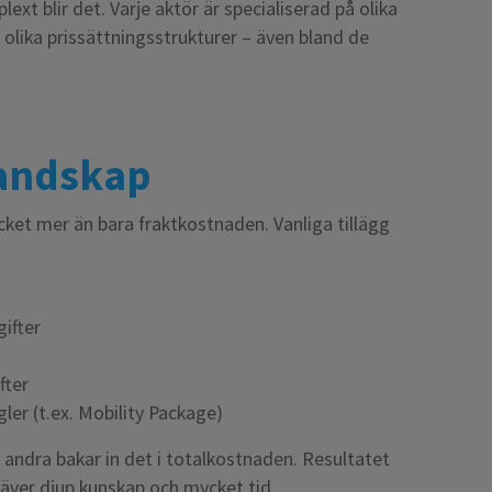
xt blir det. Varje aktör är specialiserad på olika
t olika prissättningsstrukturer – även bland de
landskap
cket mer än bara fraktkostnaden. Vanliga tillägg
ifter
fter
ler (t.ex. Mobility Package)
t, andra bakar in det i totalkostnaden. Resultatet
kräver djup kunskap och mycket tid.