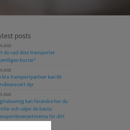
test posts
.6.2025
t du vad dina transporter
entligen kostar?
.6.2025
 bra transportpartner kan bli
rvånansvärt dyr
.5.2025
gitalisering kan förändra hur du
mför och väljer de bästa
ansportleverantörerna för ditt
retag