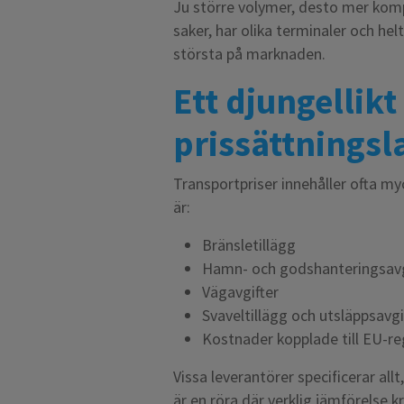
Ju större volymer, desto mer komple
saker, har olika terminaler och hel
största på marknaden.
Ett djungellikt
prissättnings
Transportpriser innehåller ofta my
är:
Bränsletillägg
Hamn- och godshanteringsavg
Vägavgifter
Svaveltillägg och utsläppsavgi
Kostnader kopplade till EU-reg
Vissa leverantörer specificerar all
är en röra där verklig jämförelse 