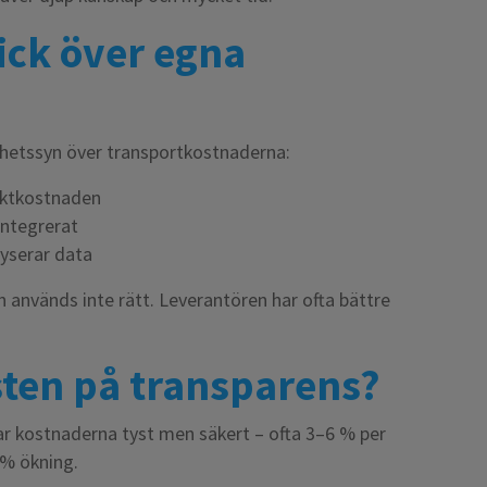
ick över egna
elhetssyn över transportkostnaderna:
raktkostnaden
integrerat
yserar data
n används inte rätt. Leverantören har ofta bättre
sten på transparens?
r kostnaderna tyst men säkert – ofta 3–6 % per
 % ökning.