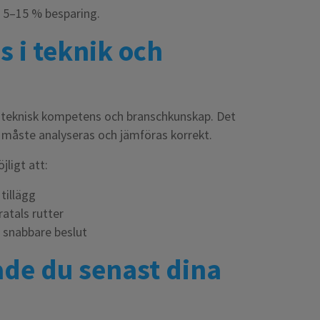
 5–15 % besparing.
s i teknik och
e teknisk kompetens och branschkunskap. Det
de måste analyseras och jämföras korrekt.
ligt att:
tillägg
atals rutter
r snabbare beslut
de du senast dina