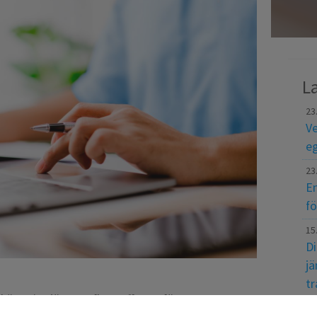
La
23
Ve
eg
23
En
fö
15
Di
jä
tr
köper in tjänster: flera offerter för samma
fö