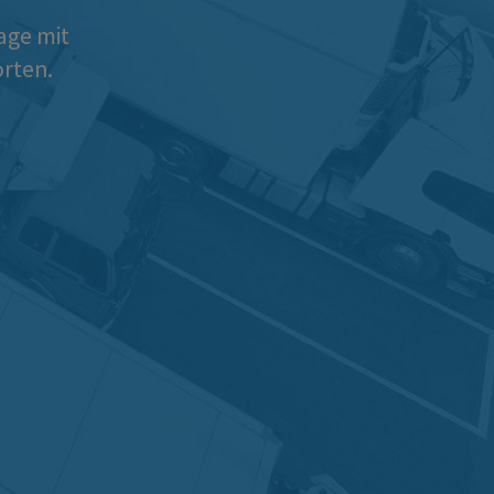
age mit
rten.