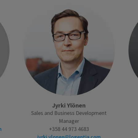
Jyrki Ylönen
Sales and Business Development
Manager
m
+358 44 973 4683
jyrki.ylonen@logentia.com