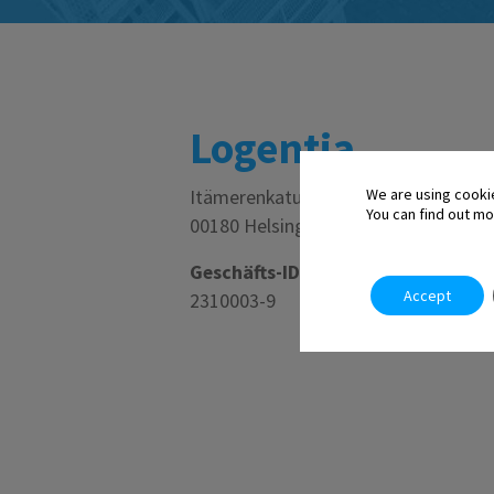
Logentia
Itämerenkatu 3,
We are using cooki
You can find out mo
00180 Helsingfors
Geschäfts-ID:
Accept
2310003-9