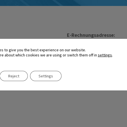
E-Rechnungsadresse:
003701150617
(PostNord Strålfors Oy), 0
es to give you the best experience on our website.
re about which cookies we are using or switch them off in
settings
.
Programmunterstützung
Reject
Settings