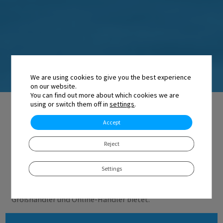
We are using cookies to give you the best experience
on our website.
You can find out more about which cookies we are
using or switch them off in
settings
.
Ein Unternehmen für Software
Accept
und Fachwissen im Bereich
Transportmanagement
Reject
Logentia ist das erste Transportmanagement-Software-
Settings
und Beratungsunternehmen, das die Vorteile der
Transparenz in Transportverträgen für die Industrie,
Großhändler und Online-Händler bietet.