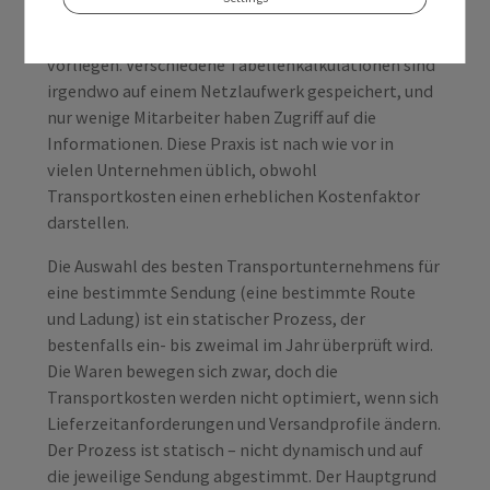
schwer vergleichbar, da Preis- und
Lieferzeittabellen in unterschiedlichsten Formaten
vorliegen. Verschiedene Tabellenkalkulationen sind
irgendwo auf einem Netzlaufwerk gespeichert, und
nur wenige Mitarbeiter haben Zugriff auf die
Informationen. Diese Praxis ist nach wie vor in
vielen Unternehmen üblich, obwohl
Transportkosten einen erheblichen Kostenfaktor
darstellen.
Die Auswahl des besten Transportunternehmens für
eine bestimmte Sendung (eine bestimmte Route
und Ladung) ist ein statischer Prozess, der
bestenfalls ein- bis zweimal im Jahr überprüft wird.
Die Waren bewegen sich zwar, doch die
Transportkosten werden nicht optimiert, wenn sich
Lieferzeitanforderungen und Versandprofile ändern.
Der Prozess ist statisch – nicht dynamisch und auf
die jeweilige Sendung abgestimmt. Der Hauptgrund